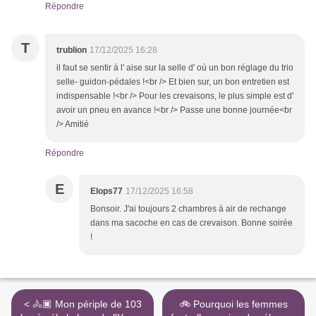
Répondre
T
trublion
17/12/2025 16:28
il faut se sentir à l' aise sur la selle d' où un bon réglage du trio
selle- guidon-pédales !<br /> Et bien sur, un bon entretien est
indispensable !<br /> Pour les crevaisons, le plus simple est d'
avoir un pneu en avance !<br /> Passe une bonne journée<br
/> Amitié
Répondre
E
Elops77
17/12/2025 16:58
Bonsoir. J'ai toujours 2 chambres à air de rechange
dans ma sacoche en cas de crevaison. Bonne soirée
!
< 🚴🏿 Mon périple de 103
🚲 Pourquoi les femmes